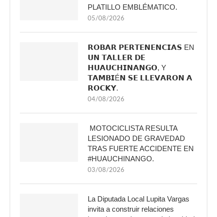
PLATILLO EMBLÉMATICO.
05/08/2026
𝗥𝗢𝗕𝗔𝗥 𝗣𝗘𝗥𝗧𝗘𝗡𝗘𝗡𝗖𝗜𝗔𝗦 EN
𝗨𝗡 𝗧𝗔𝗟𝗟𝗘𝗥 𝗗𝗘
𝗛𝗨𝗔𝗨𝗖𝗛𝗜𝗡𝗔𝗡𝗚𝗢, Y
𝗧𝗔𝗠𝗕𝗜É𝗡 𝗦𝗘 𝗟𝗟𝗘𝗩𝗔𝗥𝗢𝗡 𝗔
𝗥𝗢𝗖𝗞𝗬.
04/08/2026
MOTOCICLISTA RESULTA
LESIONADO DE GRAVEDAD
TRAS FUERTE ACCIDENTE EN
#HUAUCHINANGO.
03/08/2026
La Diputada Local Lupita Vargas
invita a construir relaciones