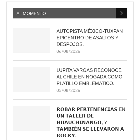
AL MOMENTO
AUTOPISTA MÉXICO-TUXPAN
EPICENTRO DE ASALTOS Y
DESPOJOS.
06/08/2026
LUPITA VARGAS RECONOCE
AL CHILE EN NOGADA COMO
PLATILLO EMBLÉMATICO.
05/08/2026
𝗥𝗢𝗕𝗔𝗥 𝗣𝗘𝗥𝗧𝗘𝗡𝗘𝗡𝗖𝗜𝗔𝗦 EN
𝗨𝗡 𝗧𝗔𝗟𝗟𝗘𝗥 𝗗𝗘
𝗛𝗨𝗔𝗨𝗖𝗛𝗜𝗡𝗔𝗡𝗚𝗢, Y
𝗧𝗔𝗠𝗕𝗜É𝗡 𝗦𝗘 𝗟𝗟𝗘𝗩𝗔𝗥𝗢𝗡 𝗔
𝗥𝗢𝗖𝗞𝗬.