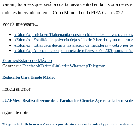
varonil, toda vez que, será la cuarta jueza central en la historia de 
quienes intervinieron en la Copa Mundial de la FIFA Catar 2022.
Podría interesarte...
#Edoméx | Inicia en Tlalnepantla construcción de dos nuevos plantele
#Edoméx | Estallido de polvorín deja saldo de 2 heridos y un muerto 
#Edoméx | Ixtlahuaca descarta instalación de medidores y cobro por t
#Edoméx | Atlacomulco supera meta de reforestación 2026; suma más d
Edomex
Estado de México
Compartir
Facebook
Twitter
Linkedin
Whatsapp
Telegram
Redacción Ultra Estado México
noticia anterior
#UAEMéx | Realiza director de la Facultad de Ciencias Agrícolas la lectura de
siguiente noticia
#Seguridad | Detienen a 2 sujetos por delitos contra la salud y portación de 