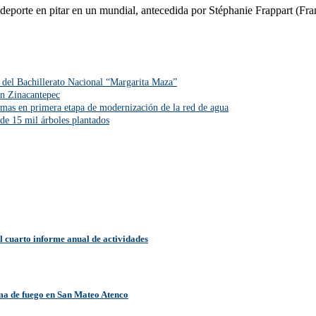
este deporte en pitar en un mundial, antecedida por Stéphanie Frappart 
s del Bachillerato Nacional “Margarita Maza”
en Zinacantepec
omas en primera etapa de modernización de la red de agua
e 15 mil árboles plantados
l cuarto informe anual de actividades
arma de fuego en San Mateo Atenco