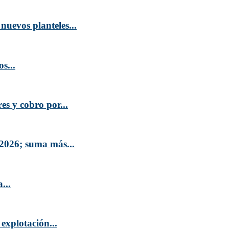
nuevos planteles...
s...
es y cobro por...
2026; suma más...
...
explotación...