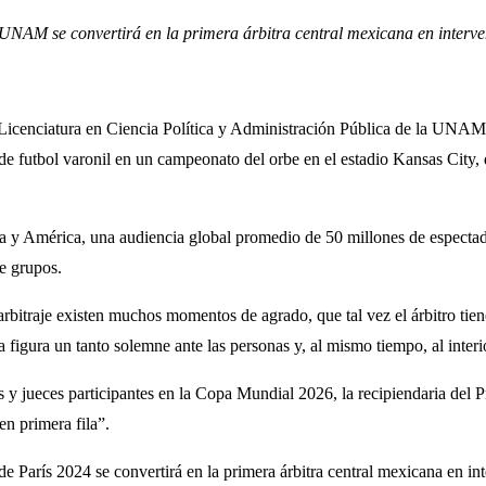
NAM se convertirá en la primera árbitra central mexicana en interven
 Licenciatura en Ciencia Política y Administración Pública de la UNAM, 
de futbol varonil en un campeonato del orbe en el estadio Kansas City, 
pa y América, una audiencia global promedio de 50 millones de espectado
de grupos.
rbitraje existen muchos momentos de agrado, que tal vez el árbitro tiene
 figura un tanto solemne ante las personas y, al mismo tiempo, al interi
as y jueces participantes en la Copa Mundial 2026, la recipiendaria del 
en primera fila”.
 de París 2024 se convertirá en la primera árbitra central mexicana en i