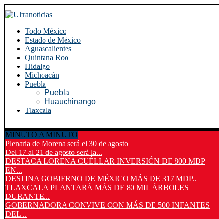
Todo México
Estado de México
Aguascalientes
Quintana Roo
Hidalgo
Michoacán
Puebla
Puebla
Huauchinango
Tlaxcala
MINUTO A MINUTO
Plenaria de Morena será el 30 de agosto
Del 17 al 21 de agosto será la...
DESTACA LORENA CUÉLLAR INVERSIÓN DE 800 MDP
EN...
DESTINA GOBIERNO DE MÉXICO MÁS DE 317 MDP...
TLAXCALA PLANTARÁ MÁS DE 80 MIL ÁRBOLES
DURANTE...
GOBERNADORA CONVIVE CON MÁS DE 500 INFANTES
DEL...