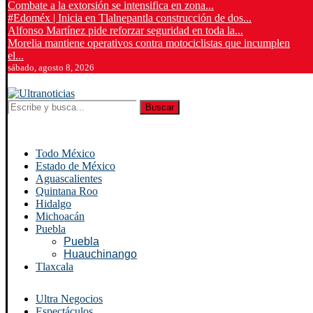
Combate a la extorsión se intensifica en zona...
#Edoméx | Inicia en Tlalnepantla construcción de dos...
Alfonso Martínez pide reforzar seguridad en toda la...
Morelia mantiene operativos contra motociclistas que incumplen
el...
sábado, agosto 8, 2026
Buscar
Todo México
Estado de México
Aguascalientes
Quintana Roo
Hidalgo
Michoacán
Puebla
Puebla
Huauchinango
Tlaxcala
Ultra Negocios
Espectáculos