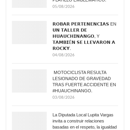
05/08/2026
𝗥𝗢𝗕𝗔𝗥 𝗣𝗘𝗥𝗧𝗘𝗡𝗘𝗡𝗖𝗜𝗔𝗦 EN
𝗨𝗡 𝗧𝗔𝗟𝗟𝗘𝗥 𝗗𝗘
𝗛𝗨𝗔𝗨𝗖𝗛𝗜𝗡𝗔𝗡𝗚𝗢, Y
𝗧𝗔𝗠𝗕𝗜É𝗡 𝗦𝗘 𝗟𝗟𝗘𝗩𝗔𝗥𝗢𝗡 𝗔
𝗥𝗢𝗖𝗞𝗬.
04/08/2026
MOTOCICLISTA RESULTA
LESIONADO DE GRAVEDAD
TRAS FUERTE ACCIDENTE EN
#HUAUCHINANGO.
03/08/2026
La Diputada Local Lupita Vargas
invita a construir relaciones
basadas en el respeto, la igualdad