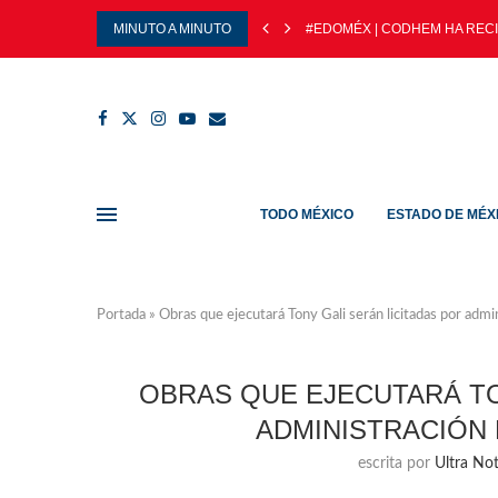
MINUTO A MINUTO
#EDOMÉX | CODHEM HA RECIB
TODO MÉXICO
ESTADO DE MÉX
Portada
»
Obras que ejecutará Tony Gali serán licitadas por admi
OBRAS QUE EJECUTARÁ TO
ADMINISTRACIÓN 
escrita por
Ultra Not