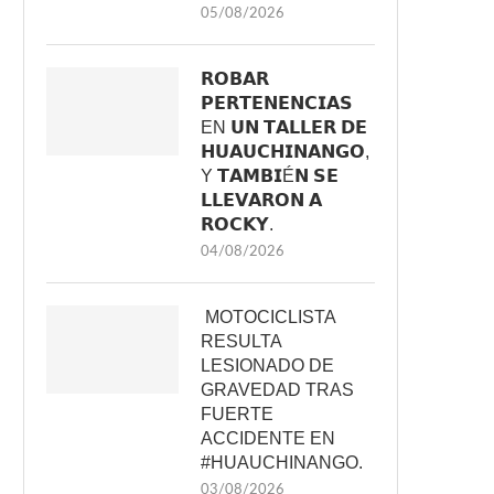
05/08/2026
𝗥𝗢𝗕𝗔𝗥
𝗣𝗘𝗥𝗧𝗘𝗡𝗘𝗡𝗖𝗜𝗔𝗦
EN 𝗨𝗡 𝗧𝗔𝗟𝗟𝗘𝗥 𝗗𝗘
𝗛𝗨𝗔𝗨𝗖𝗛𝗜𝗡𝗔𝗡𝗚𝗢,
Y 𝗧𝗔𝗠𝗕𝗜É𝗡 𝗦𝗘
𝗟𝗟𝗘𝗩𝗔𝗥𝗢𝗡 𝗔
𝗥𝗢𝗖𝗞𝗬.
04/08/2026
MOTOCICLISTA
RESULTA
LESIONADO DE
GRAVEDAD TRAS
FUERTE
ACCIDENTE EN
#HUAUCHINANGO.
03/08/2026