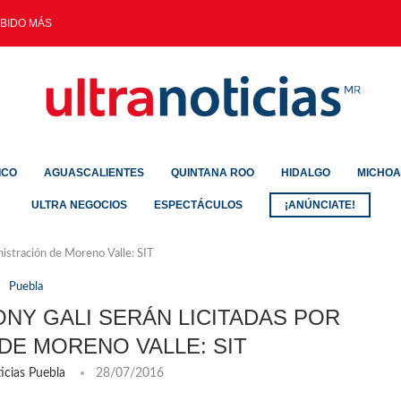
IDO MÁS DE 3...
ICO
AGUASCALIENTES
QUINTANA ROO
HIDALGO
MICHO
ULTRA NEGOCIOS
ESPECTÁCULOS
¡ANÚNCIATE!
nistración de Moreno Valle: SIT
Puebla
NY GALI SERÁN LICITADAS POR
DE MORENO VALLE: SIT
icias Puebla
28/07/2016