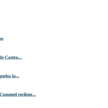
oo
e Castro...
ulsa la...
Cozumel reciben...