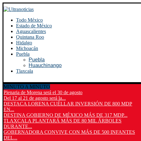
Todo México
Estado de México
Aguascalientes
Quintana Roo
Hidalgo
Michoacán
Puebla
Puebla
Huauchinango
Tlaxcala
MINUTO A MINUTO
Plenaria de Morena será el 30 de agosto
Del 17 al 21 de agosto será la...
DESTACA LORENA CUÉLLAR INVERSIÓN DE 800 MDP
EN...
DESTINA GOBIERNO DE MÉXICO MÁS DE 317 MDP...
TLAXCALA PLANTARÁ MÁS DE 80 MIL ÁRBOLES
DURANTE...
GOBERNADORA CONVIVE CON MÁS DE 500 INFANTES
DEL...