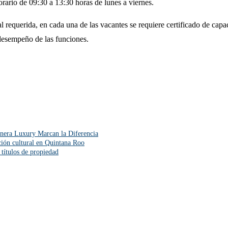
orario de 09:30 a 13:30 horas de lunes a viernes.
 requerida, en cada una de las vacantes se requiere certificado de capac
 desempeño de las funciones.
enera Luxury Marcan la Diferencia
ión cultural en Quintana Roo
títulos de propiedad