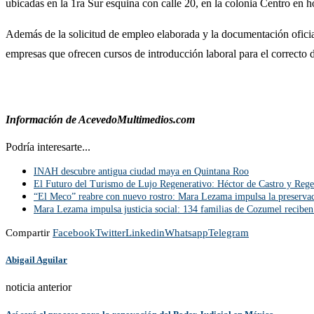
ubicadas en la 1ra Sur esquina con calle 20, en la colonia Centro en h
Además de la solicitud de empleo elaborada y la documentación oficial
empresas que ofrecen cursos de introducción laboral para el correcto
Información de AcevedoMultimedios.com
Podría interesarte...
INAH descubre antigua ciudad maya en Quintana Roo
El Futuro del Turismo de Lujo Regenerativo: Héctor de Castro y Reg
“El Meco” reabre con nuevo rostro: Mara Lezama impulsa la preservac
Mara Lezama impulsa justicia social: 134 familias de Cozumel reciben 
Compartir
Facebook
Twitter
Linkedin
Whatsapp
Telegram
Abigail Aguilar
noticia anterior