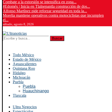
Combate a la extorsión se intensifica en zona...
#Edoméx | Inicia en Tlalnepantla construcción de dos...
Alfonso Martínez pide reforzar seguridad en toda la...
Morelia mantiene operativos contra motociclistas que incumplen
el...
sábado, agosto 8, 2026
Buscar
Todo México
Estado de México
Aguascalientes
Quintana Roo
Hidalgo
Michoacán
Puebla
Puebla
Huauchinango
Tlaxcala
Ultra Negocios
Espectáculos