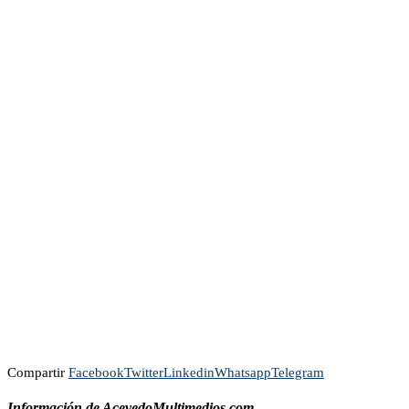
Compartir
Facebook
Twitter
Linkedin
Whatsapp
Telegram
Información de AcevedoMultimedios.com