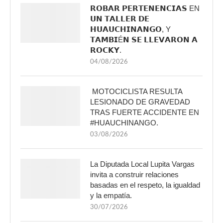
𝗥𝗢𝗕𝗔𝗥 𝗣𝗘𝗥𝗧𝗘𝗡𝗘𝗡𝗖𝗜𝗔𝗦 EN
𝗨𝗡 𝗧𝗔𝗟𝗟𝗘𝗥 𝗗𝗘
𝗛𝗨𝗔𝗨𝗖𝗛𝗜𝗡𝗔𝗡𝗚𝗢, Y
𝗧𝗔𝗠𝗕𝗜É𝗡 𝗦𝗘 𝗟𝗟𝗘𝗩𝗔𝗥𝗢𝗡 𝗔
𝗥𝗢𝗖𝗞𝗬.
04/08/2026
MOTOCICLISTA RESULTA
LESIONADO DE GRAVEDAD
TRAS FUERTE ACCIDENTE EN
#HUAUCHINANGO.
03/08/2026
La Diputada Local Lupita Vargas
invita a construir relaciones
basadas en el respeto, la igualdad
y la empatía.
30/07/2026