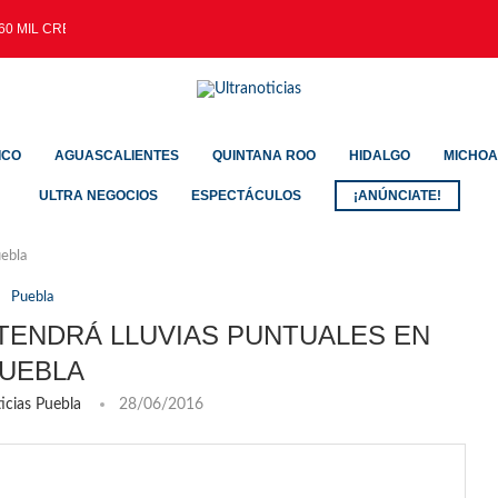
60 MIL CREDENCIALES EXPEDIDAS...
ICO
AGUASCALIENTES
QUINTANA ROO
HIDALGO
MICHO
ULTRA NEGOCIOS
ESPECTÁCULOS
¡ANÚNCIATE!
uebla
Puebla
NTENDRÁ LLUVIAS PUNTUALES EN
UEBLA
icias Puebla
28/06/2016