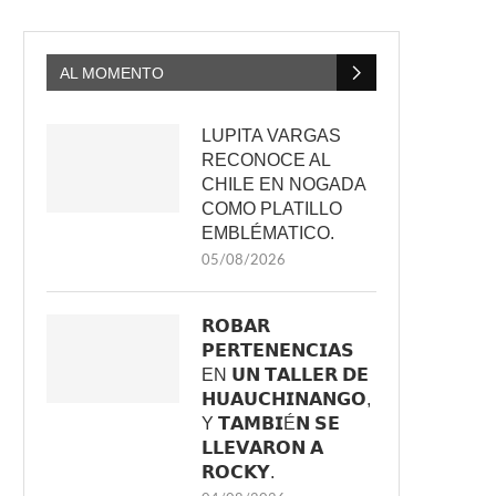
AL MOMENTO
LUPITA VARGAS
RECONOCE AL
CHILE EN NOGADA
COMO PLATILLO
EMBLÉMATICO.
05/08/2026
𝗥𝗢𝗕𝗔𝗥
𝗣𝗘𝗥𝗧𝗘𝗡𝗘𝗡𝗖𝗜𝗔𝗦
EN 𝗨𝗡 𝗧𝗔𝗟𝗟𝗘𝗥 𝗗𝗘
𝗛𝗨𝗔𝗨𝗖𝗛𝗜𝗡𝗔𝗡𝗚𝗢,
Y 𝗧𝗔𝗠𝗕𝗜É𝗡 𝗦𝗘
𝗟𝗟𝗘𝗩𝗔𝗥𝗢𝗡 𝗔
𝗥𝗢𝗖𝗞𝗬.