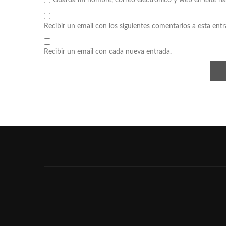
Guarda mi nombre, correo electrónico y web en este n
Recibir un email con los siguientes comentarios a esta entr
Recibir un email con cada nueva entrada.