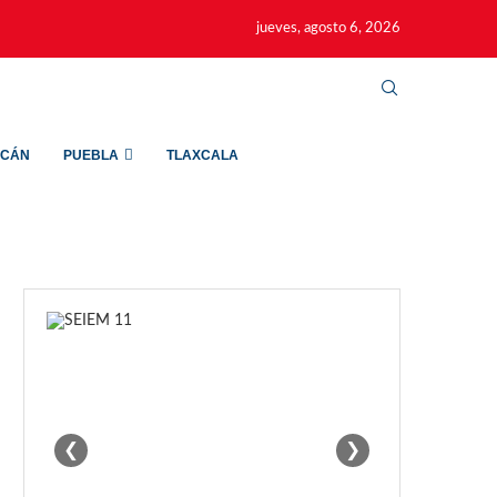
jueves, agosto 6, 2026
ACÁN
PUEBLA
TLAXCALA
❮
❯