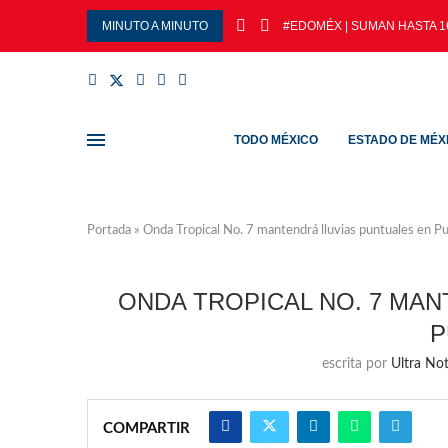
MINUTO A MINUTO
#EDOMÉX | SUMAN HASTA 1
TODO MÉXICO
ESTADO DE MÉX
Portada
»
Onda Tropical No. 7 mantendrá lluvias puntuales en P
ONDA TROPICAL NO. 7 MA
P
escrita por
Ultra Not
COMPARTIR