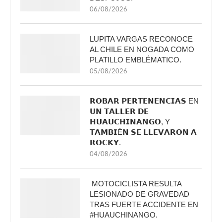
06/08/2026
LUPITA VARGAS RECONOCE
AL CHILE EN NOGADA COMO
PLATILLO EMBLÉMATICO.
05/08/2026
𝗥𝗢𝗕𝗔𝗥 𝗣𝗘𝗥𝗧𝗘𝗡𝗘𝗡𝗖𝗜𝗔𝗦 EN
𝗨𝗡 𝗧𝗔𝗟𝗟𝗘𝗥 𝗗𝗘
𝗛𝗨𝗔𝗨𝗖𝗛𝗜𝗡𝗔𝗡𝗚𝗢, Y
𝗧𝗔𝗠𝗕𝗜É𝗡 𝗦𝗘 𝗟𝗟𝗘𝗩𝗔𝗥𝗢𝗡 𝗔
𝗥𝗢𝗖𝗞𝗬.
04/08/2026
MOTOCICLISTA RESULTA
LESIONADO DE GRAVEDAD
TRAS FUERTE ACCIDENTE EN
#HUAUCHINANGO.