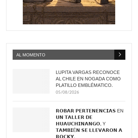
AL MOMENTO
LUPITA VARGAS RECONOCE
AL CHILE EN NOGADA COMO
PLATILLO EMBLÉMATICO.
05/08/2026
𝗥𝗢𝗕𝗔𝗥 𝗣𝗘𝗥𝗧𝗘𝗡𝗘𝗡𝗖𝗜𝗔𝗦 EN
𝗨𝗡 𝗧𝗔𝗟𝗟𝗘𝗥 𝗗𝗘
𝗛𝗨𝗔𝗨𝗖𝗛𝗜𝗡𝗔𝗡𝗚𝗢, Y
𝗧𝗔𝗠𝗕𝗜É𝗡 𝗦𝗘 𝗟𝗟𝗘𝗩𝗔𝗥𝗢𝗡 𝗔
𝗥𝗢𝗖𝗞𝗬.