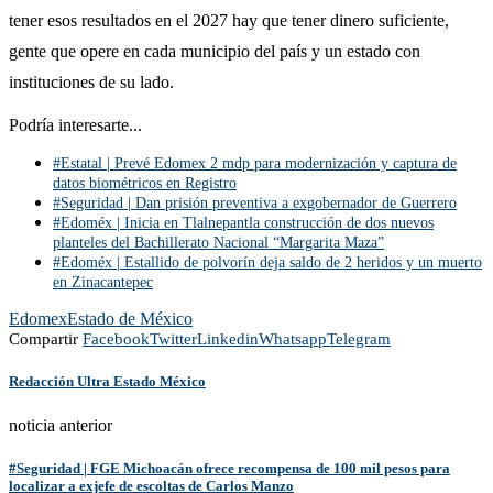
tener esos resultados en el 2027 hay que tener dinero suficiente,
gente que opere en cada municipio del país y un estado con
instituciones de su lado.
Podría interesarte...
#Estatal | Prevé Edomex 2 mdp para modernización y captura de
datos biométricos en Registro
#Seguridad | Dan prisión preventiva a exgobernador de Guerrero
#Edoméx | Inicia en Tlalnepantla construcción de dos nuevos
planteles del Bachillerato Nacional “Margarita Maza”
#Edoméx | Estallido de polvorín deja saldo de 2 heridos y un muerto
en Zinacantepec
Edomex
Estado de México
Compartir
Facebook
Twitter
Linkedin
Whatsapp
Telegram
Redacción Ultra Estado México
noticia anterior
#Seguridad | FGE Michoacán ofrece recompensa de 100 mil pesos para
localizar a exjefe de escoltas de Carlos Manzo