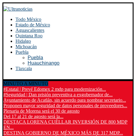
Todo México
Estado de México
Aguascalientes
Quintana Roo
Hidalgo
Michoacán
Puebla
Puebla
Huauchinango
Tlaxcala
MINUTO A MINUTO
#Estatal | Prevé Edomex 2 mdp para modernización...
#Seguridad | Dan prisión preventiva a exgobernador de...
Ayuntamiento de Acatlán, sin acuerdo para nombrar secretario...
Proponen mayor seguridad de datos personales de proveedores...
Plenaria de Morena será el 30 de agosto
Del 17 al 21 de agosto será la...
DESTACA LORENA CUÉLLAR INVERSIÓN DE 800 MDP
EN...
DESTINA GOBIERNO DE MÉXICO MÁS DE 317 MDP...