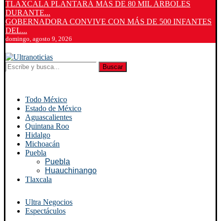
TLAXCALA PLANTARÁ MÁS DE 80 MIL ÁRBOLES
DURANTE...
GOBERNADORA CONVIVE CON MÁS DE 500 INFANTES
DEL...
domingo, agosto 9, 2026
Buscar
Todo México
Estado de México
Aguascalientes
Quintana Roo
Hidalgo
Michoacán
Puebla
Puebla
Huauchinango
Tlaxcala
Ultra Negocios
Espectáculos