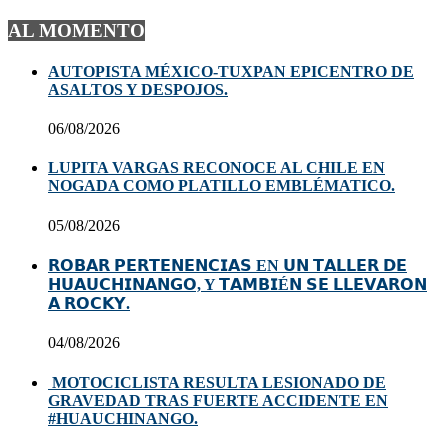
AL MOMENTO
AUTOPISTA MÉXICO-TUXPAN EPICENTRO DE
ASALTOS Y DESPOJOS.
06/08/2026
LUPITA VARGAS RECONOCE AL CHILE EN
NOGADA COMO PLATILLO EMBLÉMATICO.
05/08/2026
𝗥𝗢𝗕𝗔𝗥 𝗣𝗘𝗥𝗧𝗘𝗡𝗘𝗡𝗖𝗜𝗔𝗦 EN 𝗨𝗡 𝗧𝗔𝗟𝗟𝗘𝗥 𝗗𝗘
𝗛𝗨𝗔𝗨𝗖𝗛𝗜𝗡𝗔𝗡𝗚𝗢, Y 𝗧𝗔𝗠𝗕𝗜É𝗡 𝗦𝗘 𝗟𝗟𝗘𝗩𝗔𝗥𝗢𝗡
𝗔 𝗥𝗢𝗖𝗞𝗬.
04/08/2026
MOTOCICLISTA RESULTA LESIONADO DE
GRAVEDAD TRAS FUERTE ACCIDENTE EN
#HUAUCHINANGO.