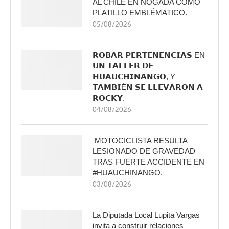
AL CHILE EN NOGADA COMO
PLATILLO EMBLÉMATICO.
05/08/2026
𝗥𝗢𝗕𝗔𝗥 𝗣𝗘𝗥𝗧𝗘𝗡𝗘𝗡𝗖𝗜𝗔𝗦 EN
𝗨𝗡 𝗧𝗔𝗟𝗟𝗘𝗥 𝗗𝗘
𝗛𝗨𝗔𝗨𝗖𝗛𝗜𝗡𝗔𝗡𝗚𝗢, Y
𝗧𝗔𝗠𝗕𝗜É𝗡 𝗦𝗘 𝗟𝗟𝗘𝗩𝗔𝗥𝗢𝗡 𝗔
𝗥𝗢𝗖𝗞𝗬.
04/08/2026
MOTOCICLISTA RESULTA
LESIONADO DE GRAVEDAD
TRAS FUERTE ACCIDENTE EN
#HUAUCHINANGO.
03/08/2026
La Diputada Local Lupita Vargas
invita a construir relaciones