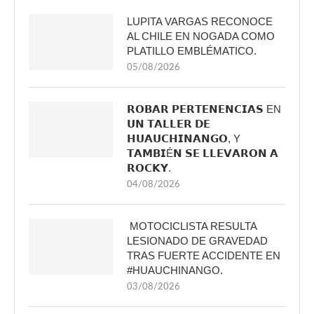
LUPITA VARGAS RECONOCE
AL CHILE EN NOGADA COMO
PLATILLO EMBLÉMATICO.
05/08/2026
𝗥𝗢𝗕𝗔𝗥 𝗣𝗘𝗥𝗧𝗘𝗡𝗘𝗡𝗖𝗜𝗔𝗦 EN
𝗨𝗡 𝗧𝗔𝗟𝗟𝗘𝗥 𝗗𝗘
𝗛𝗨𝗔𝗨𝗖𝗛𝗜𝗡𝗔𝗡𝗚𝗢, Y
𝗧𝗔𝗠𝗕𝗜É𝗡 𝗦𝗘 𝗟𝗟𝗘𝗩𝗔𝗥𝗢𝗡 𝗔
𝗥𝗢𝗖𝗞𝗬.
04/08/2026
MOTOCICLISTA RESULTA
LESIONADO DE GRAVEDAD
TRAS FUERTE ACCIDENTE EN
#HUAUCHINANGO.
03/08/2026