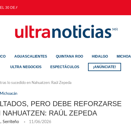
EL 30 DE AGOSTO
ICO
AGUASCALIENTES
QUINTANA ROO
HIDALGO
MICHO
ULTRA NEGOCIOS
ESPECTÁCULOS
¡ANÚNCIATE!
 tras lo sucedido en Nahuatzen: Raúl Zepeda
Michoacán
ULTADOS, PERO DEBE REFORZARSE
N NAHUATZEN: RAÚL ZEPEDA
. Serriteño
11/06/2026