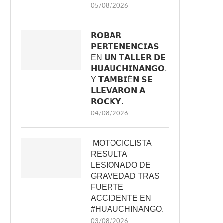
05/08/2026
𝗥𝗢𝗕𝗔𝗥
𝗣𝗘𝗥𝗧𝗘𝗡𝗘𝗡𝗖𝗜𝗔𝗦
EN 𝗨𝗡 𝗧𝗔𝗟𝗟𝗘𝗥 𝗗𝗘
𝗛𝗨𝗔𝗨𝗖𝗛𝗜𝗡𝗔𝗡𝗚𝗢,
Y 𝗧𝗔𝗠𝗕𝗜É𝗡 𝗦𝗘
𝗟𝗟𝗘𝗩𝗔𝗥𝗢𝗡 𝗔
𝗥𝗢𝗖𝗞𝗬.
04/08/2026
MOTOCICLISTA
RESULTA
LESIONADO DE
GRAVEDAD TRAS
FUERTE
ACCIDENTE EN
#HUAUCHINANGO.
03/08/2026