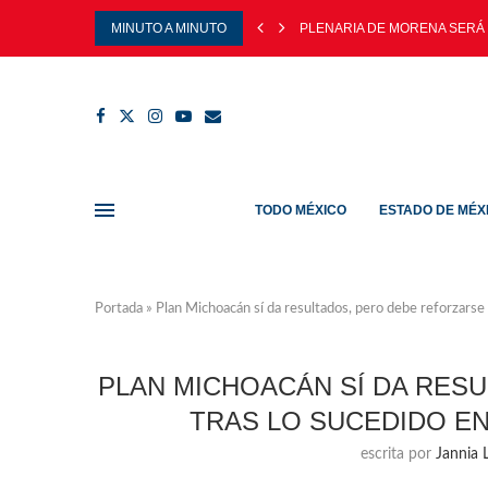
MINUTO A MINUTO
PLENARIA DE MORENA SERÁ 
TODO MÉXICO
ESTADO DE MÉX
Portada
»
Plan Michoacán sí da resultados, pero debe reforzarse
PLAN MICHOACÁN SÍ DA RES
TRAS LO SUCEDIDO E
escrita por
Jannia L