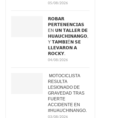
05/08/2026
𝗥𝗢𝗕𝗔𝗥
𝗣𝗘𝗥𝗧𝗘𝗡𝗘𝗡𝗖𝗜𝗔𝗦
EN 𝗨𝗡 𝗧𝗔𝗟𝗟𝗘𝗥 𝗗𝗘
𝗛𝗨𝗔𝗨𝗖𝗛𝗜𝗡𝗔𝗡𝗚𝗢,
Y 𝗧𝗔𝗠𝗕𝗜É𝗡 𝗦𝗘
𝗟𝗟𝗘𝗩𝗔𝗥𝗢𝗡 𝗔
𝗥𝗢𝗖𝗞𝗬.
04/08/2026
MOTOCICLISTA
RESULTA
LESIONADO DE
GRAVEDAD TRAS
FUERTE
ACCIDENTE EN
#HUAUCHINANGO.
03/08/2026