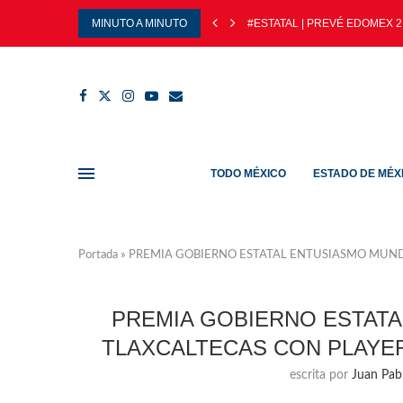
MINUTO A MINUTO
#ESTATAL | PREVÉ EDOMEX 2
TODO MÉXICO
ESTADO DE MÉX
Portada
»
PREMIA GOBIERNO ESTATAL ENTUSIASMO MUNDI
PREMIA GOBIERNO ESTATA
TLAXCALTECAS CON PLAYER
escrita por
Juan Pab