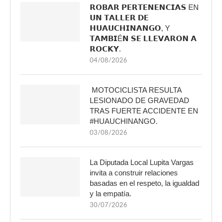
𝗥𝗢𝗕𝗔𝗥 𝗣𝗘𝗥𝗧𝗘𝗡𝗘𝗡𝗖𝗜𝗔𝗦 EN
𝗨𝗡 𝗧𝗔𝗟𝗟𝗘𝗥 𝗗𝗘
𝗛𝗨𝗔𝗨𝗖𝗛𝗜𝗡𝗔𝗡𝗚𝗢, Y
𝗧𝗔𝗠𝗕𝗜É𝗡 𝗦𝗘 𝗟𝗟𝗘𝗩𝗔𝗥𝗢𝗡 𝗔
𝗥𝗢𝗖𝗞𝗬.
04/08/2026
MOTOCICLISTA RESULTA
LESIONADO DE GRAVEDAD
TRAS FUERTE ACCIDENTE EN
#HUAUCHINANGO.
03/08/2026
La Diputada Local Lupita Vargas
invita a construir relaciones
basadas en el respeto, la igualdad
y la empatía.
30/07/2026