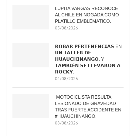
LUPITA VARGAS RECONOCE
AL CHILE EN NOGADA COMO
PLATILLO EMBLÉMATICO.
05/08/2026
𝗥𝗢𝗕𝗔𝗥 𝗣𝗘𝗥𝗧𝗘𝗡𝗘𝗡𝗖𝗜𝗔𝗦 EN
𝗨𝗡 𝗧𝗔𝗟𝗟𝗘𝗥 𝗗𝗘
𝗛𝗨𝗔𝗨𝗖𝗛𝗜𝗡𝗔𝗡𝗚𝗢, Y
𝗧𝗔𝗠𝗕𝗜É𝗡 𝗦𝗘 𝗟𝗟𝗘𝗩𝗔𝗥𝗢𝗡 𝗔
𝗥𝗢𝗖𝗞𝗬.
04/08/2026
MOTOCICLISTA RESULTA
LESIONADO DE GRAVEDAD
TRAS FUERTE ACCIDENTE EN
#HUAUCHINANGO.
03/08/2026