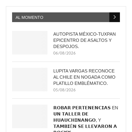
AL MOMENTO
AUTOPISTA MÉXICO-TUXPAN
EPICENTRO DE ASALTOS Y
DESPOJOS.
06/08/2026
LUPITA VARGAS RECONOCE
AL CHILE EN NOGADA COMO
PLATILLO EMBLÉMATICO.
05/08/2026
𝗥𝗢𝗕𝗔𝗥 𝗣𝗘𝗥𝗧𝗘𝗡𝗘𝗡𝗖𝗜𝗔𝗦 EN
𝗨𝗡 𝗧𝗔𝗟𝗟𝗘𝗥 𝗗𝗘
𝗛𝗨𝗔𝗨𝗖𝗛𝗜𝗡𝗔𝗡𝗚𝗢, Y
𝗧𝗔𝗠𝗕𝗜É𝗡 𝗦𝗘 𝗟𝗟𝗘𝗩𝗔𝗥𝗢𝗡 𝗔