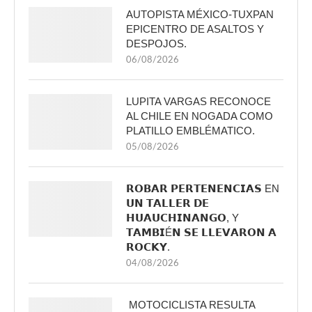
AUTOPISTA MÉXICO-TUXPAN
EPICENTRO DE ASALTOS Y
DESPOJOS.
06/08/2026
LUPITA VARGAS RECONOCE
AL CHILE EN NOGADA COMO
PLATILLO EMBLÉMATICO.
05/08/2026
𝗥𝗢𝗕𝗔𝗥 𝗣𝗘𝗥𝗧𝗘𝗡𝗘𝗡𝗖𝗜𝗔𝗦 EN
𝗨𝗡 𝗧𝗔𝗟𝗟𝗘𝗥 𝗗𝗘
𝗛𝗨𝗔𝗨𝗖𝗛𝗜𝗡𝗔𝗡𝗚𝗢, Y
𝗧𝗔𝗠𝗕𝗜É𝗡 𝗦𝗘 𝗟𝗟𝗘𝗩𝗔𝗥𝗢𝗡 𝗔
𝗥𝗢𝗖𝗞𝗬.
04/08/2026
MOTOCICLISTA RESULTA