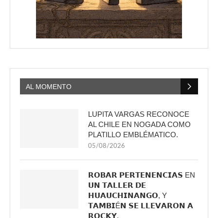
AL MOMENTO
LUPITA VARGAS RECONOCE
AL CHILE EN NOGADA COMO
PLATILLO EMBLÉMATICO.
05/08/2026
𝗥𝗢𝗕𝗔𝗥 𝗣𝗘𝗥𝗧𝗘𝗡𝗘𝗡𝗖𝗜𝗔𝗦 EN
𝗨𝗡 𝗧𝗔𝗟𝗟𝗘𝗥 𝗗𝗘
𝗛𝗨𝗔𝗨𝗖𝗛𝗜𝗡𝗔𝗡𝗚𝗢, Y
𝗧𝗔𝗠𝗕𝗜É𝗡 𝗦𝗘 𝗟𝗟𝗘𝗩𝗔𝗥𝗢𝗡 𝗔
𝗥𝗢𝗖𝗞𝗬.