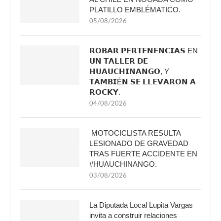
PLATILLO EMBLÉMATICO.
05/08/2026
𝗥𝗢𝗕𝗔𝗥 𝗣𝗘𝗥𝗧𝗘𝗡𝗘𝗡𝗖𝗜𝗔𝗦 EN
𝗨𝗡 𝗧𝗔𝗟𝗟𝗘𝗥 𝗗𝗘
𝗛𝗨𝗔𝗨𝗖𝗛𝗜𝗡𝗔𝗡𝗚𝗢, Y
𝗧𝗔𝗠𝗕𝗜É𝗡 𝗦𝗘 𝗟𝗟𝗘𝗩𝗔𝗥𝗢𝗡 𝗔
𝗥𝗢𝗖𝗞𝗬.
04/08/2026
MOTOCICLISTA RESULTA
LESIONADO DE GRAVEDAD
TRAS FUERTE ACCIDENTE EN
#HUAUCHINANGO.
03/08/2026
La Diputada Local Lupita Vargas
invita a construir relaciones