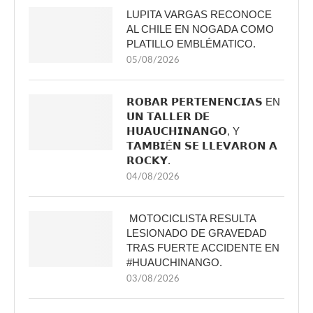
LUPITA VARGAS RECONOCE
AL CHILE EN NOGADA COMO
PLATILLO EMBLÉMATICO.
05/08/2026
𝗥𝗢𝗕𝗔𝗥 𝗣𝗘𝗥𝗧𝗘𝗡𝗘𝗡𝗖𝗜𝗔𝗦 EN
𝗨𝗡 𝗧𝗔𝗟𝗟𝗘𝗥 𝗗𝗘
𝗛𝗨𝗔𝗨𝗖𝗛𝗜𝗡𝗔𝗡𝗚𝗢, Y
𝗧𝗔𝗠𝗕𝗜É𝗡 𝗦𝗘 𝗟𝗟𝗘𝗩𝗔𝗥𝗢𝗡 𝗔
𝗥𝗢𝗖𝗞𝗬.
04/08/2026
MOTOCICLISTA RESULTA
LESIONADO DE GRAVEDAD
TRAS FUERTE ACCIDENTE EN
#HUAUCHINANGO.
03/08/2026