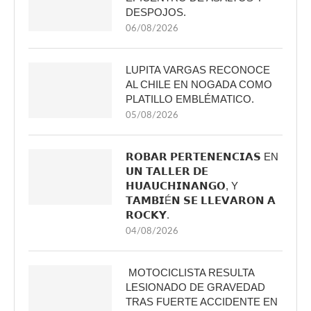
DESPOJOS.
06/08/2026
LUPITA VARGAS RECONOCE
AL CHILE EN NOGADA COMO
PLATILLO EMBLÉMATICO.
05/08/2026
𝗥𝗢𝗕𝗔𝗥 𝗣𝗘𝗥𝗧𝗘𝗡𝗘𝗡𝗖𝗜𝗔𝗦 EN
𝗨𝗡 𝗧𝗔𝗟𝗟𝗘𝗥 𝗗𝗘
𝗛𝗨𝗔𝗨𝗖𝗛𝗜𝗡𝗔𝗡𝗚𝗢, Y
𝗧𝗔𝗠𝗕𝗜É𝗡 𝗦𝗘 𝗟𝗟𝗘𝗩𝗔𝗥𝗢𝗡 𝗔
𝗥𝗢𝗖𝗞𝗬.
04/08/2026
MOTOCICLISTA RESULTA
LESIONADO DE GRAVEDAD
TRAS FUERTE ACCIDENTE EN