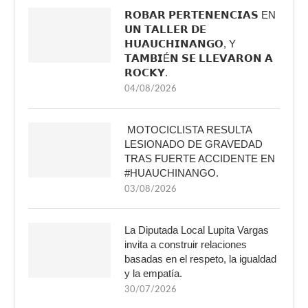
𝗥𝗢𝗕𝗔𝗥 𝗣𝗘𝗥𝗧𝗘𝗡𝗘𝗡𝗖𝗜𝗔𝗦 EN
𝗨𝗡 𝗧𝗔𝗟𝗟𝗘𝗥 𝗗𝗘
𝗛𝗨𝗔𝗨𝗖𝗛𝗜𝗡𝗔𝗡𝗚𝗢, Y
𝗧𝗔𝗠𝗕𝗜É𝗡 𝗦𝗘 𝗟𝗟𝗘𝗩𝗔𝗥𝗢𝗡 𝗔
𝗥𝗢𝗖𝗞𝗬.
04/08/2026
MOTOCICLISTA RESULTA
LESIONADO DE GRAVEDAD
TRAS FUERTE ACCIDENTE EN
#HUAUCHINANGO.
03/08/2026
La Diputada Local Lupita Vargas
invita a construir relaciones
basadas en el respeto, la igualdad
y la empatía.
30/07/2026