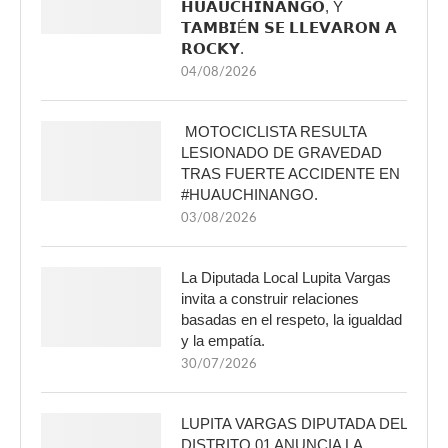
𝗛𝗨𝗔𝗨𝗖𝗛𝗜𝗡𝗔𝗡𝗚𝗢, Y
𝗧𝗔𝗠𝗕𝗜É𝗡 𝗦𝗘 𝗟𝗟𝗘𝗩𝗔𝗥𝗢𝗡 𝗔
𝗥𝗢𝗖𝗞𝗬.
04/08/2026
MOTOCICLISTA RESULTA
LESIONADO DE GRAVEDAD
TRAS FUERTE ACCIDENTE EN
#HUAUCHINANGO.
03/08/2026
La Diputada Local Lupita Vargas
invita a construir relaciones
basadas en el respeto, la igualdad
y la empatía.
30/07/2026
LUPITA VARGAS DIPUTADA DEL
DISTRITO 01 ANUNCIA LA