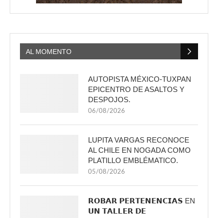
AL MOMENTO
AUTOPISTA MÉXICO-TUXPAN
EPICENTRO DE ASALTOS Y
DESPOJOS.
06/08/2026
LUPITA VARGAS RECONOCE
AL CHILE EN NOGADA COMO
PLATILLO EMBLÉMATICO.
05/08/2026
𝗥𝗢𝗕𝗔𝗥 𝗣𝗘𝗥𝗧𝗘𝗡𝗘𝗡𝗖𝗜𝗔𝗦 EN
𝗨𝗡 𝗧𝗔𝗟𝗟𝗘𝗥 𝗗𝗘