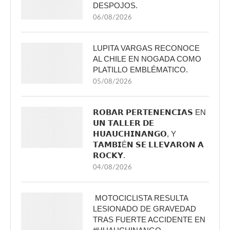
DESPOJOS.
06/08/2026
LUPITA VARGAS RECONOCE
AL CHILE EN NOGADA COMO
PLATILLO EMBLÉMATICO.
05/08/2026
𝗥𝗢𝗕𝗔𝗥 𝗣𝗘𝗥𝗧𝗘𝗡𝗘𝗡𝗖𝗜𝗔𝗦 EN
𝗨𝗡 𝗧𝗔𝗟𝗟𝗘𝗥 𝗗𝗘
𝗛𝗨𝗔𝗨𝗖𝗛𝗜𝗡𝗔𝗡𝗚𝗢, Y
𝗧𝗔𝗠𝗕𝗜É𝗡 𝗦𝗘 𝗟𝗟𝗘𝗩𝗔𝗥𝗢𝗡 𝗔
𝗥𝗢𝗖𝗞𝗬.
04/08/2026
MOTOCICLISTA RESULTA
LESIONADO DE GRAVEDAD
TRAS FUERTE ACCIDENTE EN