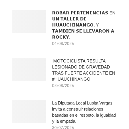
𝗥𝗢𝗕𝗔𝗥 𝗣𝗘𝗥𝗧𝗘𝗡𝗘𝗡𝗖𝗜𝗔𝗦 EN
𝗨𝗡 𝗧𝗔𝗟𝗟𝗘𝗥 𝗗𝗘
𝗛𝗨𝗔𝗨𝗖𝗛𝗜𝗡𝗔𝗡𝗚𝗢, Y
𝗧𝗔𝗠𝗕𝗜É𝗡 𝗦𝗘 𝗟𝗟𝗘𝗩𝗔𝗥𝗢𝗡 𝗔
𝗥𝗢𝗖𝗞𝗬.
04/08/2026
MOTOCICLISTA RESULTA
LESIONADO DE GRAVEDAD
TRAS FUERTE ACCIDENTE EN
#HUAUCHINANGO.
03/08/2026
La Diputada Local Lupita Vargas
invita a construir relaciones
basadas en el respeto, la igualdad
y la empatía.
30/07/2026