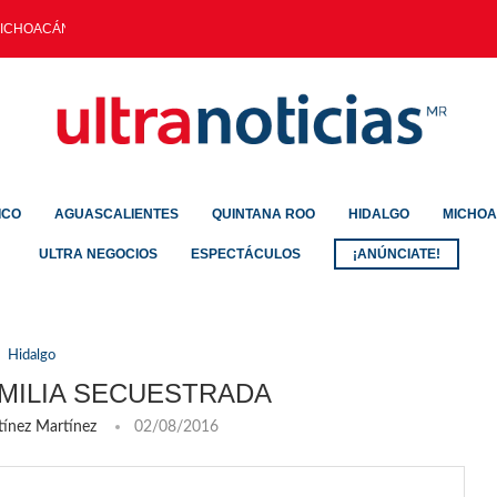
ICHOACÁN: EVITAN PAGO...
ICO
AGUASCALIENTES
QUINTANA ROO
HIDALGO
MICHO
ULTRA NEGOCIOS
ESPECTÁCULOS
¡ANÚNCIATE!
Hidalgo
AMILIA SECUESTRADA
tínez Martínez
02/08/2016