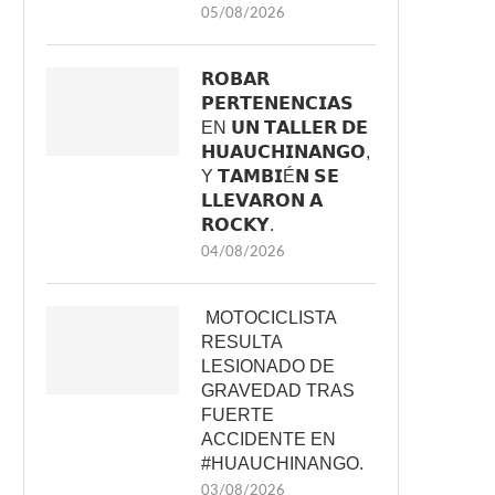
05/08/2026
𝗥𝗢𝗕𝗔𝗥
𝗣𝗘𝗥𝗧𝗘𝗡𝗘𝗡𝗖𝗜𝗔𝗦
EN 𝗨𝗡 𝗧𝗔𝗟𝗟𝗘𝗥 𝗗𝗘
𝗛𝗨𝗔𝗨𝗖𝗛𝗜𝗡𝗔𝗡𝗚𝗢,
Y 𝗧𝗔𝗠𝗕𝗜É𝗡 𝗦𝗘
𝗟𝗟𝗘𝗩𝗔𝗥𝗢𝗡 𝗔
𝗥𝗢𝗖𝗞𝗬.
04/08/2026
MOTOCICLISTA
RESULTA
LESIONADO DE
GRAVEDAD TRAS
FUERTE
ACCIDENTE EN
#HUAUCHINANGO.
03/08/2026