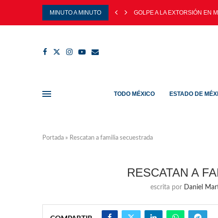
MINUTO A MINUTO
GOLPE A LA EXTORSIÓN EN M
TODO MÉXICO
ESTADO DE MÉX
Portada
»
Rescatan a familia secuestrada
RESCATAN A F
escrita por
Daniel Mar