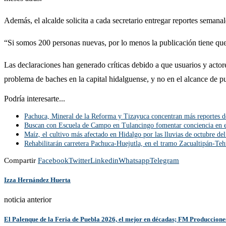
Además, el alcalde solicita a cada secretario entregar reportes semana
“Si somos 200 personas nuevas, por lo menos la publicación tiene que
Las declaraciones han generado críticas debido a que usuarios y actor
problema de baches en la capital hidalguense, y no en el alcance de pub
Podría interesarte...
Pachuca, Mineral de la Reforma y Tizayuca concentran más reportes d
Buscan con Escuela de Campo en Tulancingo fomentar conciencia en el
Maíz, el cultivo más afectado en Hidalgo por las lluvias de octubre de
Rehabilitarán carretera Pachuca-Huejutla, en el tramo Zacualtipán-Teh
Compartir
Facebook
Twitter
Linkedin
Whatsapp
Telegram
Izza Hernández Huerta
noticia anterior
El Palenque de la Feria de Puebla 2026, el mejor en décadas; FM Producciones