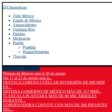
Todo México
Estado de México
Aguascalientes
Quintana Roo
Hidalgo
Michoacán
Puebla
Puebla
Huauchinango
Tlaxcala
MINUTO A MINUTO
Plenaria de Morena será el 30 de agosto
Del 17 al 21 de agosto será la...
DESTACA LORENA CUÉLLAR INVERSIÓN DE 800 MDP
EN...
DESTINA GOBIERNO DE MÉXICO MÁS DE 317 MDP...
TLAXCALA PLANTARÁ MÁS DE 80 MIL ÁRBOLES
DURANTE...
GOBERNADORA CONVIVE CON MÁS DE 500 INFANTES
DEL...