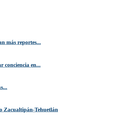
n más reportes...
 conciencia en...
s...
mo Zacualtipán-Tehuetlán