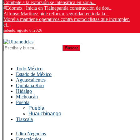
Combate a la extorsión se intensifica en zona...
#Edoméx | Inicia en Tlalnepantla construcción de dos...
Alfonso Martínez pide reforzar seguridad en toda la...
Morelia mantiene operativos contra motociclistas que incumplen
el...
sábado, agosto 8, 2026
Buscar
Todo México
Estado de México
Aguascalientes
Quintana Roo
Hidalgo
Michoacán
Puebla
Puebla
Huauchinango
Tlaxcala
Ultra Negocios
Espectáculos