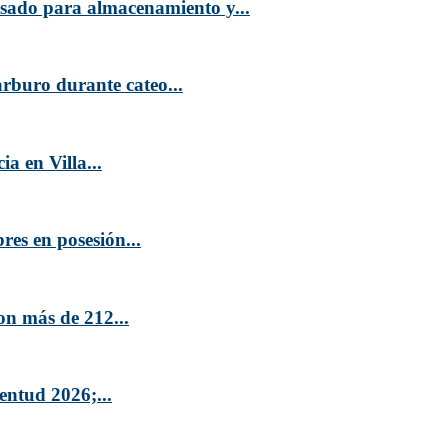
sado para almacenamiento y...
rburo durante cateo...
a en Villa...
es en posesión...
on más de 212...
entud 2026;...