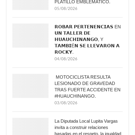
PLATILLO EMBLÉMATICO.
05/08/2026
𝗥𝗢𝗕𝗔𝗥 𝗣𝗘𝗥𝗧𝗘𝗡𝗘𝗡𝗖𝗜𝗔𝗦 EN
𝗨𝗡 𝗧𝗔𝗟𝗟𝗘𝗥 𝗗𝗘
𝗛𝗨𝗔𝗨𝗖𝗛𝗜𝗡𝗔𝗡𝗚𝗢, Y
𝗧𝗔𝗠𝗕𝗜É𝗡 𝗦𝗘 𝗟𝗟𝗘𝗩𝗔𝗥𝗢𝗡 𝗔
𝗥𝗢𝗖𝗞𝗬.
04/08/2026
MOTOCICLISTA RESULTA
LESIONADO DE GRAVEDAD
TRAS FUERTE ACCIDENTE EN
#HUAUCHINANGO.
03/08/2026
La Diputada Local Lupita Vargas
invita a construir relaciones
basadas en el respeto, la igualdad