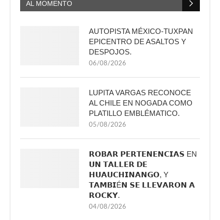
AL MOMENTO
AUTOPISTA MÉXICO-TUXPAN
EPICENTRO DE ASALTOS Y
DESPOJOS.
06/08/2026
LUPITA VARGAS RECONOCE
AL CHILE EN NOGADA COMO
PLATILLO EMBLÉMATICO.
05/08/2026
𝗥𝗢𝗕𝗔𝗥 𝗣𝗘𝗥𝗧𝗘𝗡𝗘𝗡𝗖𝗜𝗔𝗦 EN
𝗨𝗡 𝗧𝗔𝗟𝗟𝗘𝗥 𝗗𝗘
𝗛𝗨𝗔𝗨𝗖𝗛𝗜𝗡𝗔𝗡𝗚𝗢, Y
𝗧𝗔𝗠𝗕𝗜É𝗡 𝗦𝗘 𝗟𝗟𝗘𝗩𝗔𝗥𝗢𝗡 𝗔
𝗥𝗢𝗖𝗞𝗬.
04/08/2026