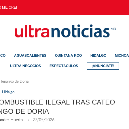
 MIL CREDENCIALES EXPEDIDAS...
ICO
AGUASCALIENTES
QUINTANA ROO
HIDALGO
MICHO
ULTRA NEGOCIOS
ESPECTÁCULOS
¡ANÚNCIATE!
n Tenango de Doria
Hidalgo
COMBUSTIBLE ILEGAL TRAS CATEO
NGO DE DORIA
ández Huerta
27/05/2026