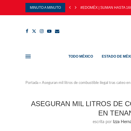
MINUTO A MINUTO
#EDOMÉX | SUMAN HASTA 160
TODO MÉXICO
ESTADO DE MÉX
Portada
»
Aseguran mil litros de combustible ilegal tras cateo e
ASEGURAN MIL LITROS DE 
EN TENA
escrita por
Izza Hern