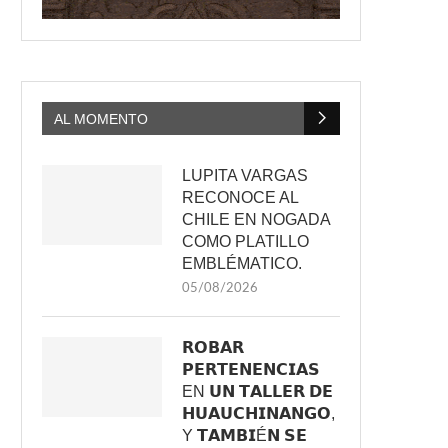
AL MOMENTO
LUPITA VARGAS
RECONOCE AL
CHILE EN NOGADA
COMO PLATILLO
EMBLÉMATICO.
05/08/2026
𝗥𝗢𝗕𝗔𝗥
𝗣𝗘𝗥𝗧𝗘𝗡𝗘𝗡𝗖𝗜𝗔𝗦
EN 𝗨𝗡 𝗧𝗔𝗟𝗟𝗘𝗥 𝗗𝗘
𝗛𝗨𝗔𝗨𝗖𝗛𝗜𝗡𝗔𝗡𝗚𝗢,
Y 𝗧𝗔𝗠𝗕𝗜É𝗡 𝗦𝗘