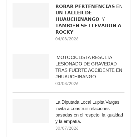
𝗥𝗢𝗕𝗔𝗥 𝗣𝗘𝗥𝗧𝗘𝗡𝗘𝗡𝗖𝗜𝗔𝗦 EN
𝗨𝗡 𝗧𝗔𝗟𝗟𝗘𝗥 𝗗𝗘
𝗛𝗨𝗔𝗨𝗖𝗛𝗜𝗡𝗔𝗡𝗚𝗢, Y
𝗧𝗔𝗠𝗕𝗜É𝗡 𝗦𝗘 𝗟𝗟𝗘𝗩𝗔𝗥𝗢𝗡 𝗔
𝗥𝗢𝗖𝗞𝗬.
04/08/2026
MOTOCICLISTA RESULTA
LESIONADO DE GRAVEDAD
TRAS FUERTE ACCIDENTE EN
#HUAUCHINANGO.
03/08/2026
La Diputada Local Lupita Vargas
invita a construir relaciones
basadas en el respeto, la igualdad
y la empatía.
30/07/2026