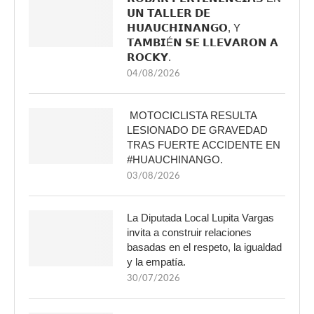
𝗨𝗡 𝗧𝗔𝗟𝗟𝗘𝗥 𝗗𝗘
𝗛𝗨𝗔𝗨𝗖𝗛𝗜𝗡𝗔𝗡𝗚𝗢, Y
𝗧𝗔𝗠𝗕𝗜É𝗡 𝗦𝗘 𝗟𝗟𝗘𝗩𝗔𝗥𝗢𝗡 𝗔
𝗥𝗢𝗖𝗞𝗬.
04/08/2026
MOTOCICLISTA RESULTA
LESIONADO DE GRAVEDAD
TRAS FUERTE ACCIDENTE EN
#HUAUCHINANGO.
03/08/2026
La Diputada Local Lupita Vargas
invita a construir relaciones
basadas en el respeto, la igualdad
y la empatía.
30/07/2026