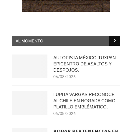
AL MOMENTO
AUTOPISTA MÉXICO-TUXPAN
EPICENTRO DE ASALTOS Y
DESPOJOS.
06/08/2026
LUPITA VARGAS RECONOCE
AL CHILE EN NOGADA COMO
PLATILLO EMBLÉMATICO.
05/08/2026
𝗥𝗢𝗕𝗔𝗥 𝗣𝗘𝗥𝗧𝗘𝗡𝗘𝗡𝗖𝗜𝗔𝗦 EN