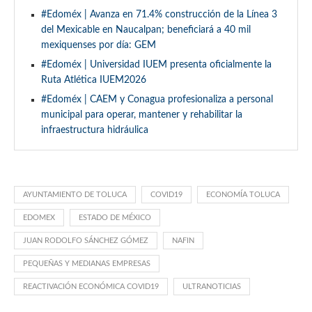
#Edoméx | Avanza en 71.4% construcción de la Línea 3
del Mexicable en Naucalpan; beneficiará a 40 mil
mexiquenses por día: GEM
#Edoméx | Universidad IUEM presenta oficialmente la
Ruta Atlética IUEM2026
#Edoméx | CAEM y Conagua profesionaliza a personal
municipal para operar, mantener y rehabilitar la
infraestructura hidráulica
AYUNTAMIENTO DE TOLUCA
COVID19
ECONOMÍA TOLUCA
EDOMEX
ESTADO DE MÉXICO
JUAN RODOLFO SÁNCHEZ GÓMEZ
NAFIN
PEQUEÑAS Y MEDIANAS EMPRESAS
REACTIVACIÓN ECONÓMICA COVID19
ULTRANOTICIAS