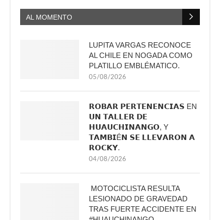
AL MOMENTO
LUPITA VARGAS RECONOCE
AL CHILE EN NOGADA COMO
PLATILLO EMBLÉMATICO.
05/08/2026
𝗥𝗢𝗕𝗔𝗥 𝗣𝗘𝗥𝗧𝗘𝗡𝗘𝗡𝗖𝗜𝗔𝗦 EN
𝗨𝗡 𝗧𝗔𝗟𝗟𝗘𝗥 𝗗𝗘
𝗛𝗨𝗔𝗨𝗖𝗛𝗜𝗡𝗔𝗡𝗚𝗢, Y
𝗧𝗔𝗠𝗕𝗜É𝗡 𝗦𝗘 𝗟𝗟𝗘𝗩𝗔𝗥𝗢𝗡 𝗔
𝗥𝗢𝗖𝗞𝗬.
04/08/2026
MOTOCICLISTA RESULTA
LESIONADO DE GRAVEDAD
TRAS FUERTE ACCIDENTE EN
#HUAUCHINANGO.