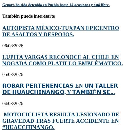
Genaro ha sido detenido en Puebla hasta 14 ocasiones y está libre.
También puede interesarte
AUTOPISTA MÉXICO-TUXPAN EPICENTRO
DE ASALTOS Y DESPOJOS.
06/08/2026
LUPITA VARGAS RECONOCE AL CHILE EN
NOGADA COMO PLATILLO EMBLÉMATICO.
05/08/2026
𝗥𝗢𝗕𝗔𝗥 𝗣𝗘𝗥𝗧𝗘𝗡𝗘𝗡𝗖𝗜𝗔𝗦 EN 𝗨𝗡 𝗧𝗔𝗟𝗟𝗘𝗥
𝗗𝗘 𝗛𝗨𝗔𝗨𝗖𝗛𝗜𝗡𝗔𝗡𝗚𝗢, Y 𝗧𝗔𝗠𝗕𝗜É𝗡 𝗦𝗘...
04/08/2026
MOTOCICLISTA RESULTA LESIONADO DE
GRAVEDAD TRAS FUERTE ACCIDENTE EN
#HUAUCHINANGO.