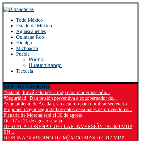
Todo México
Estado de México
Aguascalientes
Quintana Roo
Hidalgo
Michoacán
Puebla
Puebla
Huauchinango
Tlaxcala
MINUTO A MINUTO
#Estatal | Prevé Edomex 2 mdp para modernización...
#Seguridad | Dan prisión preventiva a exgobernador de...
Ayuntamiento de Acatlán, sin acuerdo para nombrar secretario...
Proponen mayor seguridad de datos personales de proveedores...
Plenaria de Morena será el 30 de agosto
Del 17 al 21 de agosto será la...
DESTACA LORENA CUÉLLAR INVERSIÓN DE 800 MDP
EN...
DESTINA GOBIERNO DE MÉXICO MÁS DE 317 MDP...