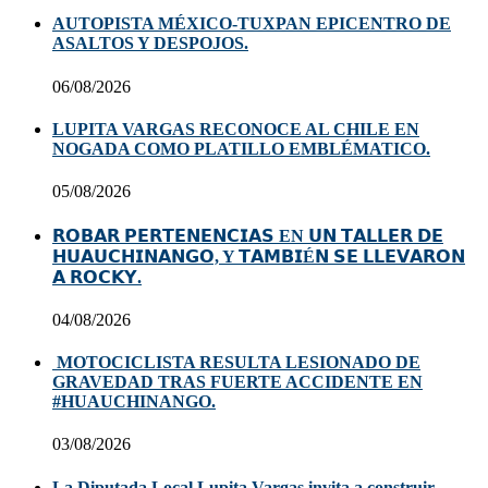
AUTOPISTA MÉXICO-TUXPAN EPICENTRO DE
ASALTOS Y DESPOJOS.
06/08/2026
LUPITA VARGAS RECONOCE AL CHILE EN
NOGADA COMO PLATILLO EMBLÉMATICO.
05/08/2026
𝗥𝗢𝗕𝗔𝗥 𝗣𝗘𝗥𝗧𝗘𝗡𝗘𝗡𝗖𝗜𝗔𝗦 EN 𝗨𝗡 𝗧𝗔𝗟𝗟𝗘𝗥 𝗗𝗘
𝗛𝗨𝗔𝗨𝗖𝗛𝗜𝗡𝗔𝗡𝗚𝗢, Y 𝗧𝗔𝗠𝗕𝗜É𝗡 𝗦𝗘 𝗟𝗟𝗘𝗩𝗔𝗥𝗢𝗡
𝗔 𝗥𝗢𝗖𝗞𝗬.
04/08/2026
MOTOCICLISTA RESULTA LESIONADO DE
GRAVEDAD TRAS FUERTE ACCIDENTE EN
#HUAUCHINANGO.
03/08/2026
La Diputada Local Lupita Vargas invita a construir