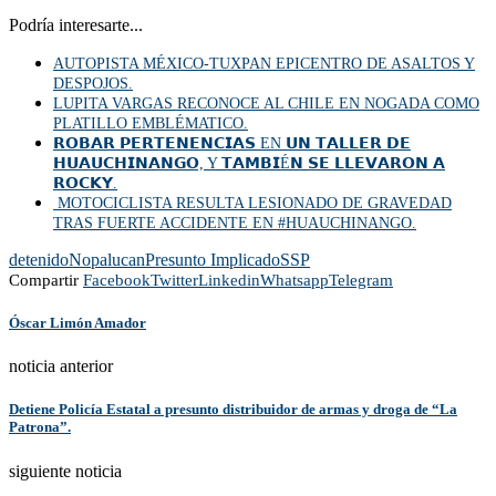
Podría interesarte...
AUTOPISTA MÉXICO-TUXPAN EPICENTRO DE ASALTOS Y
DESPOJOS.
LUPITA VARGAS RECONOCE AL CHILE EN NOGADA COMO
PLATILLO EMBLÉMATICO.
𝗥𝗢𝗕𝗔𝗥 𝗣𝗘𝗥𝗧𝗘𝗡𝗘𝗡𝗖𝗜𝗔𝗦 EN 𝗨𝗡 𝗧𝗔𝗟𝗟𝗘𝗥 𝗗𝗘
𝗛𝗨𝗔𝗨𝗖𝗛𝗜𝗡𝗔𝗡𝗚𝗢, Y 𝗧𝗔𝗠𝗕𝗜É𝗡 𝗦𝗘 𝗟𝗟𝗘𝗩𝗔𝗥𝗢𝗡 𝗔
𝗥𝗢𝗖𝗞𝗬.
MOTOCICLISTA RESULTA LESIONADO DE GRAVEDAD
TRAS FUERTE ACCIDENTE EN #HUAUCHINANGO.
detenido
Nopalucan
Presunto Implicado
SSP
Compartir
Facebook
Twitter
Linkedin
Whatsapp
Telegram
Óscar Limón Amador
noticia anterior
Detiene Policía Estatal a presunto distribuidor de armas y droga de “La
Patrona”.
siguiente noticia