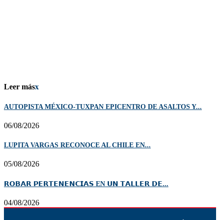
Leer más
x
AUTOPISTA MÉXICO-TUXPAN EPICENTRO DE ASALTOS Y...
06/08/2026
LUPITA VARGAS RECONOCE AL CHILE EN...
05/08/2026
𝗥𝗢𝗕𝗔𝗥 𝗣𝗘𝗥𝗧𝗘𝗡𝗘𝗡𝗖𝗜𝗔𝗦 EN 𝗨𝗡 𝗧𝗔𝗟𝗟𝗘𝗥 𝗗𝗘...
04/08/2026