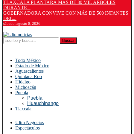
TLAXCALA PLANTARÁ MÁS DE 80 MIL ÁRBOLES
DURANTE...
GOBERNADORA CONVIVE CON MÁS DE 500 INFANTES
DEL...
sábado, agosto 8, 2026
Buscar
Todo México
Estado de México
Aguascalientes
Quintana Roo
Hidalgo
Michoacán
Puebla
Puebla
Huauchinango
Tlaxcala
Ultra Negocios
Espectáculos