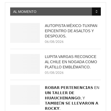
AL MOMENTO
AUTOPISTA MÉXICO-TUXPAN
EPICENTRO DE ASALTOS Y
DESPOJOS.
06/08/2026
LUPITA VARGAS RECONOCE
AL CHILE EN NOGADA COMO
PLATILLO EMBLÉMATICO.
05/08/2026
𝗥𝗢𝗕𝗔𝗥 𝗣𝗘𝗥𝗧𝗘𝗡𝗘𝗡𝗖𝗜𝗔𝗦 EN
𝗨𝗡 𝗧𝗔𝗟𝗟𝗘𝗥 𝗗𝗘
𝗛𝗨𝗔𝗨𝗖𝗛𝗜𝗡𝗔𝗡𝗚𝗢, Y
𝗧𝗔𝗠𝗕𝗜É𝗡 𝗦𝗘 𝗟𝗟𝗘𝗩𝗔𝗥𝗢𝗡 𝗔
𝗥𝗢𝗖𝗞𝗬.