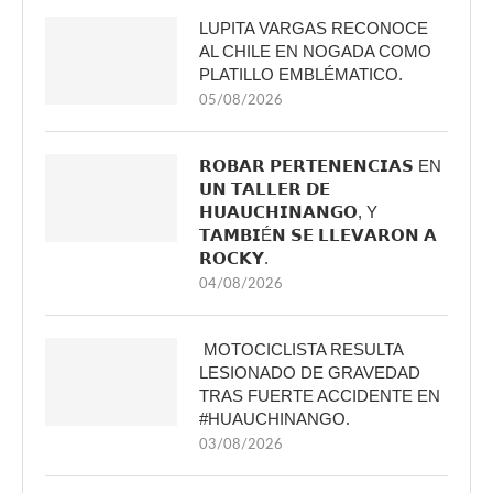
LUPITA VARGAS RECONOCE
AL CHILE EN NOGADA COMO
PLATILLO EMBLÉMATICO.
05/08/2026
𝗥𝗢𝗕𝗔𝗥 𝗣𝗘𝗥𝗧𝗘𝗡𝗘𝗡𝗖𝗜𝗔𝗦 EN
𝗨𝗡 𝗧𝗔𝗟𝗟𝗘𝗥 𝗗𝗘
𝗛𝗨𝗔𝗨𝗖𝗛𝗜𝗡𝗔𝗡𝗚𝗢, Y
𝗧𝗔𝗠𝗕𝗜É𝗡 𝗦𝗘 𝗟𝗟𝗘𝗩𝗔𝗥𝗢𝗡 𝗔
𝗥𝗢𝗖𝗞𝗬.
04/08/2026
MOTOCICLISTA RESULTA
LESIONADO DE GRAVEDAD
TRAS FUERTE ACCIDENTE EN
#HUAUCHINANGO.
03/08/2026