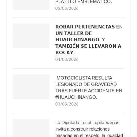
PLATILLO EMBLÉMATICO.
05/08/2026
𝗥𝗢𝗕𝗔𝗥 𝗣𝗘𝗥𝗧𝗘𝗡𝗘𝗡𝗖𝗜𝗔𝗦 EN
𝗨𝗡 𝗧𝗔𝗟𝗟𝗘𝗥 𝗗𝗘
𝗛𝗨𝗔𝗨𝗖𝗛𝗜𝗡𝗔𝗡𝗚𝗢, Y
𝗧𝗔𝗠𝗕𝗜É𝗡 𝗦𝗘 𝗟𝗟𝗘𝗩𝗔𝗥𝗢𝗡 𝗔
𝗥𝗢𝗖𝗞𝗬.
04/08/2026
MOTOCICLISTA RESULTA
LESIONADO DE GRAVEDAD
TRAS FUERTE ACCIDENTE EN
#HUAUCHINANGO.
03/08/2026
La Diputada Local Lupita Vargas
invita a construir relaciones
basadas en el respeto, la igualdad