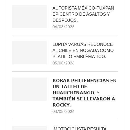
AUTOPISTA MÉXICO-TUXPAN
EPICENTRO DE ASALTOS Y
DESPOJOS.
06/08/2026
LUPITA VARGAS RECONOCE
AL CHILE EN NOGADA COMO
PLATILLO EMBLÉMATICO.
05/08/2026
𝗥𝗢𝗕𝗔𝗥 𝗣𝗘𝗥𝗧𝗘𝗡𝗘𝗡𝗖𝗜𝗔𝗦 EN
𝗨𝗡 𝗧𝗔𝗟𝗟𝗘𝗥 𝗗𝗘
𝗛𝗨𝗔𝗨𝗖𝗛𝗜𝗡𝗔𝗡𝗚𝗢, Y
𝗧𝗔𝗠𝗕𝗜É𝗡 𝗦𝗘 𝗟𝗟𝗘𝗩𝗔𝗥𝗢𝗡 𝗔
𝗥𝗢𝗖𝗞𝗬.
04/08/2026
MOTOCICLISTA RESULTA