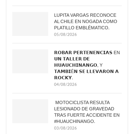
LUPITA VARGAS RECONOCE
AL CHILE EN NOGADA COMO
PLATILLO EMBLÉMATICO.
05/08/2026
𝗥𝗢𝗕𝗔𝗥 𝗣𝗘𝗥𝗧𝗘𝗡𝗘𝗡𝗖𝗜𝗔𝗦 EN
𝗨𝗡 𝗧𝗔𝗟𝗟𝗘𝗥 𝗗𝗘
𝗛𝗨𝗔𝗨𝗖𝗛𝗜𝗡𝗔𝗡𝗚𝗢, Y
𝗧𝗔𝗠𝗕𝗜É𝗡 𝗦𝗘 𝗟𝗟𝗘𝗩𝗔𝗥𝗢𝗡 𝗔
𝗥𝗢𝗖𝗞𝗬.
04/08/2026
MOTOCICLISTA RESULTA
LESIONADO DE GRAVEDAD
TRAS FUERTE ACCIDENTE EN
#HUAUCHINANGO.
03/08/2026