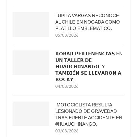
LUPITA VARGAS RECONOCE
AL CHILE EN NOGADA COMO
PLATILLO EMBLÉMATICO.
05/08/2026
𝗥𝗢𝗕𝗔𝗥 𝗣𝗘𝗥𝗧𝗘𝗡𝗘𝗡𝗖𝗜𝗔𝗦 EN
𝗨𝗡 𝗧𝗔𝗟𝗟𝗘𝗥 𝗗𝗘
𝗛𝗨𝗔𝗨𝗖𝗛𝗜𝗡𝗔𝗡𝗚𝗢, Y
𝗧𝗔𝗠𝗕𝗜É𝗡 𝗦𝗘 𝗟𝗟𝗘𝗩𝗔𝗥𝗢𝗡 𝗔
𝗥𝗢𝗖𝗞𝗬.
04/08/2026
MOTOCICLISTA RESULTA
LESIONADO DE GRAVEDAD
TRAS FUERTE ACCIDENTE EN
#HUAUCHINANGO.
03/08/2026