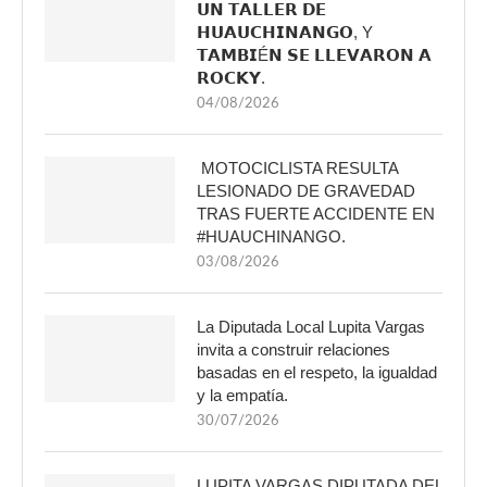
𝗨𝗡 𝗧𝗔𝗟𝗟𝗘𝗥 𝗗𝗘
𝗛𝗨𝗔𝗨𝗖𝗛𝗜𝗡𝗔𝗡𝗚𝗢, Y
𝗧𝗔𝗠𝗕𝗜É𝗡 𝗦𝗘 𝗟𝗟𝗘𝗩𝗔𝗥𝗢𝗡 𝗔
𝗥𝗢𝗖𝗞𝗬.
04/08/2026
MOTOCICLISTA RESULTA
LESIONADO DE GRAVEDAD
TRAS FUERTE ACCIDENTE EN
#HUAUCHINANGO.
03/08/2026
La Diputada Local Lupita Vargas
invita a construir relaciones
basadas en el respeto, la igualdad
y la empatía.
30/07/2026
LUPITA VARGAS DIPUTADA DEL