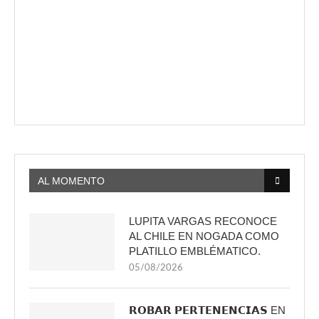
AL MOMENTO
LUPITA VARGAS RECONOCE
AL CHILE EN NOGADA COMO
PLATILLO EMBLÉMATICO.
05/08/2026
𝗥𝗢𝗕𝗔𝗥 𝗣𝗘𝗥𝗧𝗘𝗡𝗘𝗡𝗖𝗜𝗔𝗦 EN