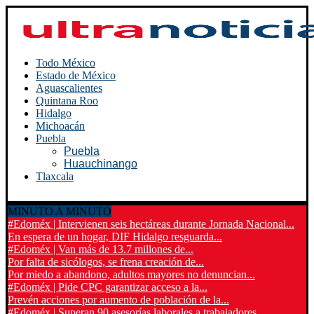
Todo México
Estado de México
Aguascalientes
Quintana Roo
Hidalgo
Michoacán
Puebla
Puebla
Huauchinango
Tlaxcala
MINUTO A MINUTO
#Edoméx | Intervienen seis hectáreas durante Jornada Nacional...
En espera de un hogar, DIF Hidalgo resguarda...
#Edoméx | Van más de 13.7 millones de...
Por falta de sicólogos, se frena creación de...
Por miedo a abandono, adultos mayores no denuncian...
#Edoméx | Pide CPC garantizar acceso a la...
Prevén acciones por aumento de población de la...
#Edoméx | Superan 90 asesorías laborales a trabajadores...