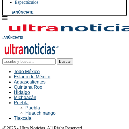
Espectáculos
¡ANÚNCIATE!
¡ANÚNCIATE!
Buscar
Todo México
Estado de México
Aguascalientes
Quintana Roo
Hidalgo
Michoacán
Puebla
Puebla
Huauchinango
Tlaxcala
@2025 - Ultra Noticias. All Right Reserved.