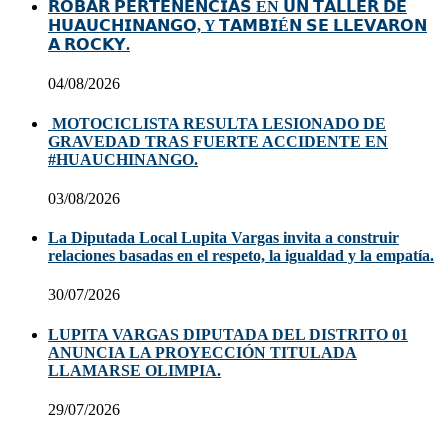
𝗥𝗢𝗕𝗔𝗥 𝗣𝗘𝗥𝗧𝗘𝗡𝗘𝗡𝗖𝗜𝗔𝗦 EN 𝗨𝗡 𝗧𝗔𝗟𝗟𝗘𝗥 𝗗𝗘
𝗛𝗨𝗔𝗨𝗖𝗛𝗜𝗡𝗔𝗡𝗚𝗢, Y 𝗧𝗔𝗠𝗕𝗜É𝗡 𝗦𝗘 𝗟𝗟𝗘𝗩𝗔𝗥𝗢𝗡
𝗔 𝗥𝗢𝗖𝗞𝗬.
04/08/2026
MOTOCICLISTA RESULTA LESIONADO DE
GRAVEDAD TRAS FUERTE ACCIDENTE EN
#HUAUCHINANGO.
03/08/2026
La Diputada Local Lupita Vargas invita a construir
relaciones basadas en el respeto, la igualdad y la empatía.
30/07/2026
LUPITA VARGAS DIPUTADA DEL DISTRITO 01
ANUNCIA LA PROYECCIÓN TITULADA
LLAMARSE OLIMPIA.
29/07/2026