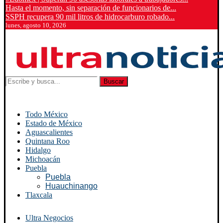
Hasta el momento, sin separación de funcionarios de...
SSPH recupera 90 mil litros de hidrocarburo robado...
lunes, agosto 10, 2026
Buscar
Todo México
Estado de México
Aguascalientes
Quintana Roo
Hidalgo
Michoacán
Puebla
Puebla
Huauchinango
Tlaxcala
Ultra Negocios