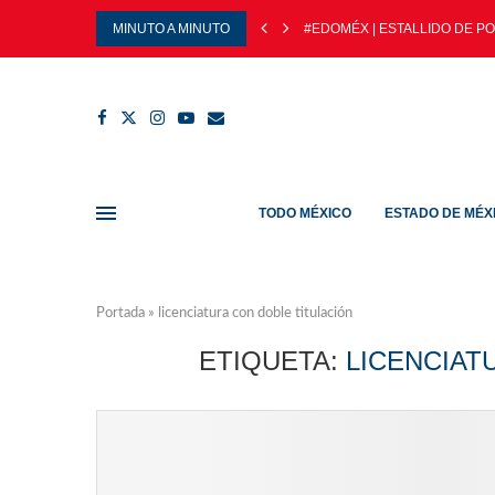
MINUTO A MINUTO
#EDOMÉX | ESTALLIDO DE PO
TODO MÉXICO
ESTADO DE MÉX
Portada
»
licenciatura con doble titulación
ETIQUETA:
LICENCIAT