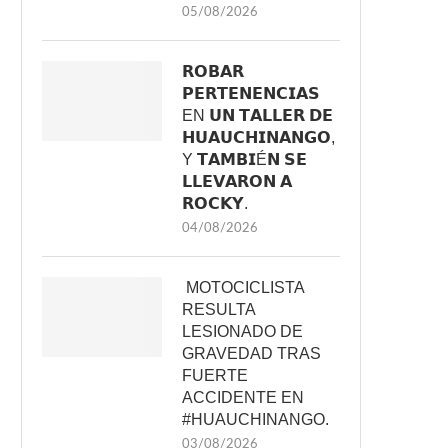
05/08/2026
𝗥𝗢𝗕𝗔𝗥
𝗣𝗘𝗥𝗧𝗘𝗡𝗘𝗡𝗖𝗜𝗔𝗦
EN 𝗨𝗡 𝗧𝗔𝗟𝗟𝗘𝗥 𝗗𝗘
𝗛𝗨𝗔𝗨𝗖𝗛𝗜𝗡𝗔𝗡𝗚𝗢,
Y 𝗧𝗔𝗠𝗕𝗜É𝗡 𝗦𝗘
𝗟𝗟𝗘𝗩𝗔𝗥𝗢𝗡 𝗔
𝗥𝗢𝗖𝗞𝗬.
04/08/2026
MOTOCICLISTA
RESULTA
LESIONADO DE
GRAVEDAD TRAS
FUERTE
ACCIDENTE EN
#HUAUCHINANGO.
03/08/2026