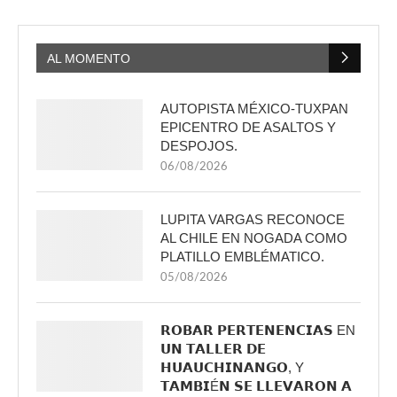
AL MOMENTO
AUTOPISTA MÉXICO-TUXPAN
EPICENTRO DE ASALTOS Y
DESPOJOS.
06/08/2026
LUPITA VARGAS RECONOCE
AL CHILE EN NOGADA COMO
PLATILLO EMBLÉMATICO.
05/08/2026
𝗥𝗢𝗕𝗔𝗥 𝗣𝗘𝗥𝗧𝗘𝗡𝗘𝗡𝗖𝗜𝗔𝗦 EN
𝗨𝗡 𝗧𝗔𝗟𝗟𝗘𝗥 𝗗𝗘
𝗛𝗨𝗔𝗨𝗖𝗛𝗜𝗡𝗔𝗡𝗚𝗢, Y
𝗧𝗔𝗠𝗕𝗜É𝗡 𝗦𝗘 𝗟𝗟𝗘𝗩𝗔𝗥𝗢𝗡 𝗔