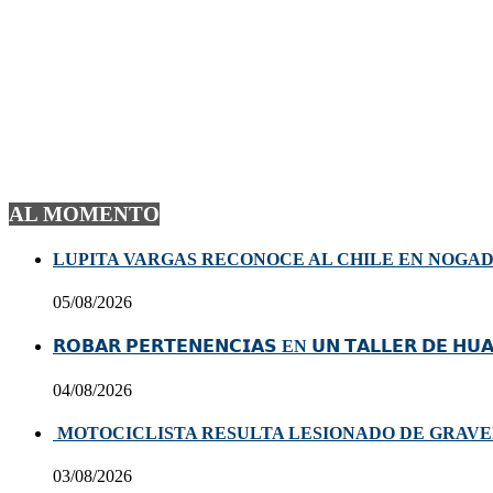
AL MOMENTO
LUPITA VARGAS RECONOCE AL CHILE EN NOGA
05/08/2026
𝗥𝗢𝗕𝗔𝗥 𝗣𝗘𝗥𝗧𝗘𝗡𝗘𝗡𝗖𝗜𝗔𝗦 EN 𝗨𝗡 𝗧𝗔𝗟𝗟𝗘𝗥 𝗗𝗘 𝗛𝗨
04/08/2026
MOTOCICLISTA RESULTA LESIONADO DE GRAVE
03/08/2026