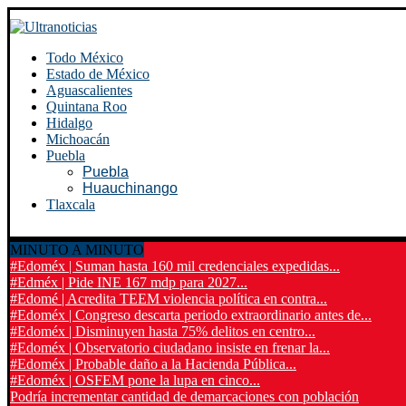
Todo México
Estado de México
Aguascalientes
Quintana Roo
Hidalgo
Michoacán
Puebla
Puebla
Huauchinango
Tlaxcala
MINUTO A MINUTO
#Edoméx | Suman hasta 160 mil credenciales expedidas...
#Edméx | Pide INE 167 mdp para 2027...
#Edomé | Acredita TEEM violencia política en contra...
#Edoméx | Congreso descarta periodo extraordinario antes de...
#Edoméx | Disminuyen hasta 75% delitos en centro...
#Edoméx | Observatorio ciudadano insiste en frenar la...
#Edoméx | Probable daño a la Hacienda Pública...
#Edoméx | OSFEM pone la lupa en cinco...
Podría incrementar cantidad de demarcaciones con población