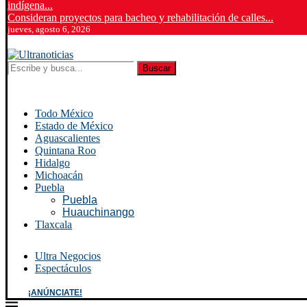
indígena...
Consideran proyectos para bacheo y rehabilitación de calles...
jueves, agosto 6, 2026
Buscar
Todo México
Estado de México
Aguascalientes
Quintana Roo
Hidalgo
Michoacán
Puebla
Puebla
Huauchinango
Tlaxcala
Ultra Negocios
Espectáculos
¡ANÚNCIATE!