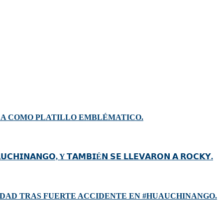
DA COMO PLATILLO EMBLÉMATICO.
𝗨𝗖𝗛𝗜𝗡𝗔𝗡𝗚𝗢, Y 𝗧𝗔𝗠𝗕𝗜É𝗡 𝗦𝗘 𝗟𝗟𝗘𝗩𝗔𝗥𝗢𝗡 𝗔 𝗥𝗢𝗖𝗞𝗬.
DAD TRAS FUERTE ACCIDENTE EN #HUAUCHINANGO.