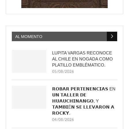
AL MOMENTO
LUPITA VARGAS RECONOCE
AL CHILE EN NOGADA COMO
PLATILLO EMBLÉMATICO.
05/08/2026
𝗥𝗢𝗕𝗔𝗥 𝗣𝗘𝗥𝗧𝗘𝗡𝗘𝗡𝗖𝗜𝗔𝗦 EN
𝗨𝗡 𝗧𝗔𝗟𝗟𝗘𝗥 𝗗𝗘
𝗛𝗨𝗔𝗨𝗖𝗛𝗜𝗡𝗔𝗡𝗚𝗢, Y
𝗧𝗔𝗠𝗕𝗜É𝗡 𝗦𝗘 𝗟𝗟𝗘𝗩𝗔𝗥𝗢𝗡 𝗔
𝗥𝗢𝗖𝗞𝗬.
04/08/2026