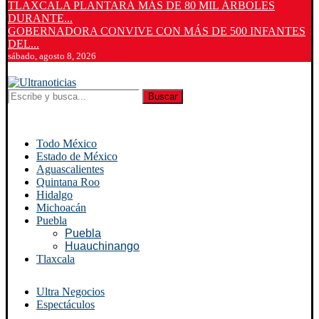
TLAXCALA PLANTARÁ MÁS DE 80 MIL ÁRBOLES
DURANTE...
GOBERNADORA CONVIVE CON MÁS DE 500 INFANTES
DEL...
sábado, agosto 8, 2026
Buscar
Todo México
Estado de México
Aguascalientes
Quintana Roo
Hidalgo
Michoacán
Puebla
Puebla
Huauchinango
Tlaxcala
Ultra Negocios
Espectáculos