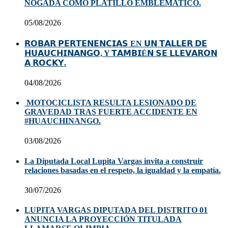
NOGADA COMO PLATILLO EMBLÉMATICO.
05/08/2026
𝗥𝗢𝗕𝗔𝗥 𝗣𝗘𝗥𝗧𝗘𝗡𝗘𝗡𝗖𝗜𝗔𝗦 EN 𝗨𝗡 𝗧𝗔𝗟𝗟𝗘𝗥 𝗗𝗘
𝗛𝗨𝗔𝗨𝗖𝗛𝗜𝗡𝗔𝗡𝗚𝗢, Y 𝗧𝗔𝗠𝗕𝗜É𝗡 𝗦𝗘 𝗟𝗟𝗘𝗩𝗔𝗥𝗢𝗡
𝗔 𝗥𝗢𝗖𝗞𝗬.
04/08/2026
MOTOCICLISTA RESULTA LESIONADO DE
GRAVEDAD TRAS FUERTE ACCIDENTE EN
#HUAUCHINANGO.
03/08/2026
La Diputada Local Lupita Vargas invita a construir
relaciones basadas en el respeto, la igualdad y la empatía.
30/07/2026
LUPITA VARGAS DIPUTADA DEL DISTRITO 01
ANUNCIA LA PROYECCIÓN TITULADA