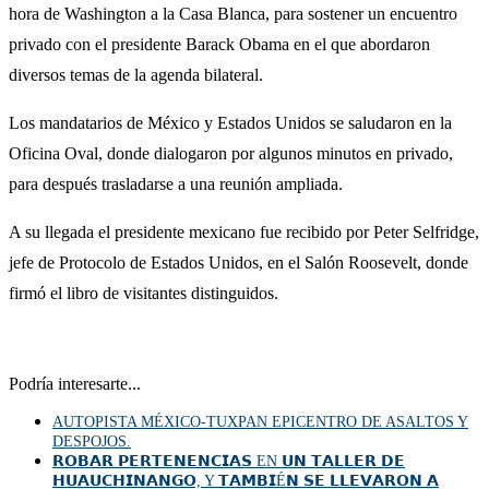
hora de Washington a la Casa Blanca, para sostener un encuentro
privado con el presidente Barack Obama en el que abordaron
diversos temas de la agenda bilateral.
Los mandatarios de México y Estados Unidos se saludaron en la
Oficina Oval, donde dialogaron por algunos minutos en privado,
para después trasladarse a una reunión ampliada.
A su llegada el presidente mexicano fue recibido por Peter Selfridge,
jefe de Protocolo de Estados Unidos, en el Salón Roosevelt, donde
firmó el libro de visitantes distinguidos.
Podría interesarte...
AUTOPISTA MÉXICO-TUXPAN EPICENTRO DE ASALTOS Y
DESPOJOS.
𝗥𝗢𝗕𝗔𝗥 𝗣𝗘𝗥𝗧𝗘𝗡𝗘𝗡𝗖𝗜𝗔𝗦 EN 𝗨𝗡 𝗧𝗔𝗟𝗟𝗘𝗥 𝗗𝗘
𝗛𝗨𝗔𝗨𝗖𝗛𝗜𝗡𝗔𝗡𝗚𝗢, Y 𝗧𝗔𝗠𝗕𝗜É𝗡 𝗦𝗘 𝗟𝗟𝗘𝗩𝗔𝗥𝗢𝗡 𝗔