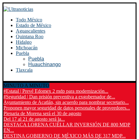
Todo México
Estado de México
Aguascalientes
Quintana Roo
Hidalgo
Michoacán
Puebla
Puebla
Huauchinango
Tlaxcala
MINUTO A MINUTO
#Estatal | Prevé Edomex 2 mdp para modernización...
#Seguridad | Dan prisión preventiva a exgobernador de...
Ayuntamiento de Acatlán, sin acuerdo para nombrar secretario...
Proponen mayor seguridad de datos personales de proveedores...
Plenaria de Morena será el 30 de agosto
Del 17 al 21 de agosto será la...
DESTACA LORENA CUÉLLAR INVERSIÓN DE 800 MDP
EN...
DESTINA GOBIERNO DE MÉXICO MÁS DE 317 MDP...