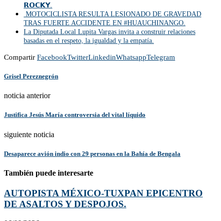
𝗥𝗢𝗖𝗞𝗬.
MOTOCICLISTA RESULTA LESIONADO DE GRAVEDAD
TRAS FUERTE ACCIDENTE EN #HUAUCHINANGO.
La Diputada Local Lupita Vargas invita a construir relaciones
basadas en el respeto, la igualdad y la empatía.
Compartir
Facebook
Twitter
Linkedin
Whatsapp
Telegram
Grisel Pereznegrón
noticia anterior
Justifica Jesús María controversia del vital líquido
siguiente noticia
Desaparece avión indio con 29 personas en la Bahía de Bengala
También puede interesarte
AUTOPISTA MÉXICO-TUXPAN EPICENTRO
DE ASALTOS Y DESPOJOS.