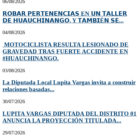
06/08/2026
𝗥𝗢𝗕𝗔𝗥 𝗣𝗘𝗥𝗧𝗘𝗡𝗘𝗡𝗖𝗜𝗔𝗦 EN 𝗨𝗡 𝗧𝗔𝗟𝗟𝗘𝗥
𝗗𝗘 𝗛𝗨𝗔𝗨𝗖𝗛𝗜𝗡𝗔𝗡𝗚𝗢, Y 𝗧𝗔𝗠𝗕𝗜É𝗡 𝗦𝗘...
04/08/2026
MOTOCICLISTA RESULTA LESIONADO DE
GRAVEDAD TRAS FUERTE ACCIDENTE EN
#HUAUCHINANGO.
03/08/2026
La Diputada Local Lupita Vargas invita a construir
relaciones basadas...
30/07/2026
LUPITA VARGAS DIPUTADA DEL DISTRITO 01
ANUNCIA LA PROYECCIÓN TITULADA...
29/07/2026