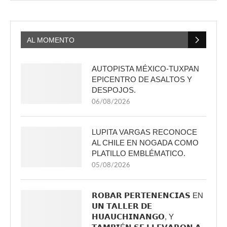
AL MOMENTO
AUTOPISTA MÉXICO-TUXPAN
EPICENTRO DE ASALTOS Y
DESPOJOS.
06/08/2026
LUPITA VARGAS RECONOCE
AL CHILE EN NOGADA COMO
PLATILLO EMBLÉMATICO.
05/08/2026
𝗥𝗢𝗕𝗔𝗥 𝗣𝗘𝗥𝗧𝗘𝗡𝗘𝗡𝗖𝗜𝗔𝗦 EN
𝗨𝗡 𝗧𝗔𝗟𝗟𝗘𝗥 𝗗𝗘
𝗛𝗨𝗔𝗨𝗖𝗛𝗜𝗡𝗔𝗡𝗚𝗢, Y